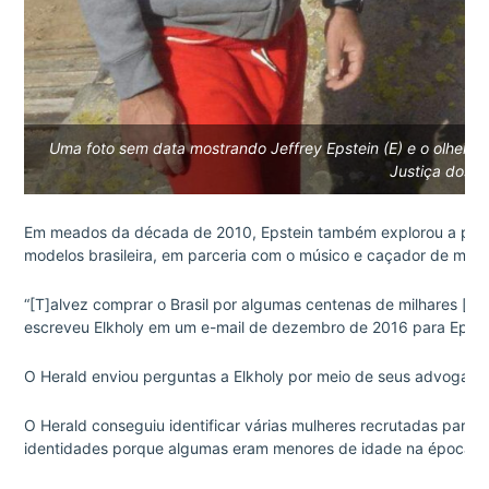
Uma foto sem data mostrando Jeffrey Epstein (E) e o olheir
Justiça dos E
Em meados da década de 2010, Epstein também explorou a poss
modelos brasileira, em parceria com o músico e caçador de mod
“[T]alvez comprar o Brasil por algumas centenas de milhares [sic]
escreveu Elkholy em um e-mail de dezembro de 2016 para Epstei
O Herald enviou perguntas a Elkholy por meio de seus advogado
O Herald conseguiu identificar várias mulheres recrutadas para 
identidades porque algumas eram menores de idade na época e 