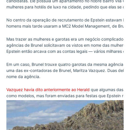
candidatas. Ele possuía um apartamento no nobre bairro Vila Ol
mulheres para hotéis de luxo na cidade, pedindo que elas se des
No centro da operação de recrutamento de Epstein estavam Brune
homens mais tarde usaram a MC2 Model Management, de Brunel, q
Mas trazer as mulheres e garotas era um negócio complicado, e
agências de Brunel solicitavam os vistos em nome das mulheres, 
Epstein então arcava com as contas legais — vários milhares de
Em um caso, Brunel trouxe quatro garotas da mesma agência bra
uma das ex-contadoras de Brunel, Maritza Vazquez. Duas delas t
nome da agência.
Vazquez havia dito anteriormente ao Herald
que algumas das mul
como modelos, mas foram enviadas para festas que Epstein rea