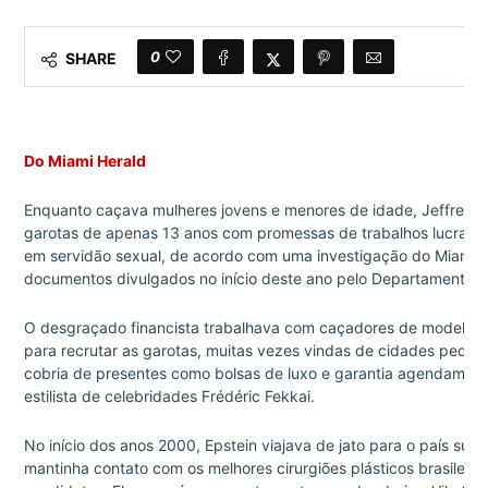
0
SHARE
Do Miami Herald
Enquanto caçava mulheres jovens e menores de idade, Jeffrey Epst
garotas de apenas 13 anos com promessas de trabalhos lucrativo
em servidão sexual, de acordo com uma investigação do Miami 
documentos divulgados no início deste ano pelo Departamento d
O desgraçado financista trabalhava com caçadores de modelos —
para recrutar as garotas, muitas vezes vindas de cidades pequena
cobria de presentes como bolsas de luxo e garantia agendamento
estilista de celebridades Frédéric Fekkai.
No início dos anos 2000, Epstein viajava de jato para o país sul
mantinha contato com os melhores cirurgiões plásticos brasileir