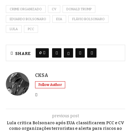
CRIME ORGANIZADO
CV
DONALD TRUMP
EDUARDO BOLSONARO
EUA
FLÁVIO BOLSONARO
LULA
PCC
0
SHARE
CKSA
Follow Author
previous post
Lula critica Bolsonaro após EUA classificarem PCC e CV
como organizações terroristas e alerta para riscos ao