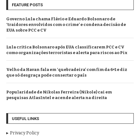
FEATURE POSTS
Governo Lula chama Flávio e Eduardo Bolsonaro de
‘traidores envolvidos com o crime’ e condena decisão de
EUA sobre PCC e CV
Lula critica Bolsonaro após EUA classificarem PCC e CV
como organizações terroristas e alerta para riscos ao Pix
Velho da Havan fala em ‘quebradeira’ com fim da 6×1 e diz
que só desgraça pode consertar o país
Popularidade de Nikolas Ferreira (Nikole) cai em
pesquisas AtlasIntel e acende alerta na direita
USEFUL LINKS
Privacy Policy