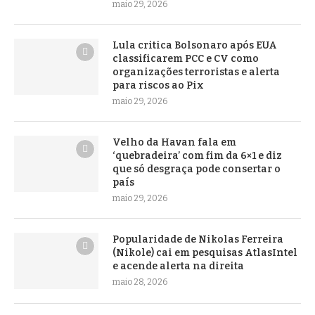
maio 29, 2026
Lula critica Bolsonaro após EUA
classificarem PCC e CV como
organizações terroristas e alerta
para riscos ao Pix
maio 29, 2026
Velho da Havan fala em
‘quebradeira’ com fim da 6×1 e diz
que só desgraça pode consertar o
país
maio 29, 2026
Popularidade de Nikolas Ferreira
(Nikole) cai em pesquisas AtlasIntel
e acende alerta na direita
maio 28, 2026