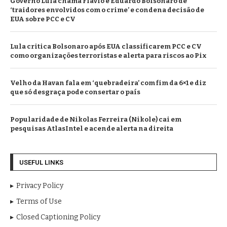
Governo Lula chama Flávio e Eduardo Bolsonaro de
‘traidores envolvidos com o crime’ e condena decisão de
EUA sobre PCC e CV
Lula critica Bolsonaro após EUA classificarem PCC e CV
como organizações terroristas e alerta para riscos ao Pix
Velho da Havan fala em ‘quebradeira’ com fim da 6×1 e diz
que só desgraça pode consertar o país
Popularidade de Nikolas Ferreira (Nikole) cai em
pesquisas AtlasIntel e acende alerta na direita
USEFUL LINKS
Privacy Policy
Terms of Use
Closed Captioning Policy