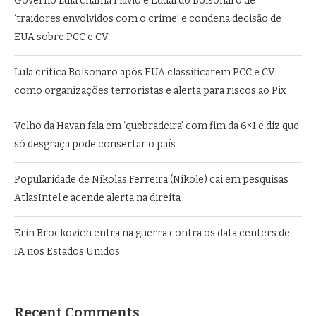
Governo Lula chama Flávio e Eduardo Bolsonaro de
‘traidores envolvidos com o crime’ e condena decisão de
EUA sobre PCC e CV
Lula critica Bolsonaro após EUA classificarem PCC e CV
como organizações terroristas e alerta para riscos ao Pix
Velho da Havan fala em ‘quebradeira’ com fim da 6×1 e diz que
só desgraça pode consertar o país
Popularidade de Nikolas Ferreira (Nikole) cai em pesquisas
AtlasIntel e acende alerta na direita
Erin Brockovich entra na guerra contra os data centers de
IA nos Estados Unidos
Recent Comments