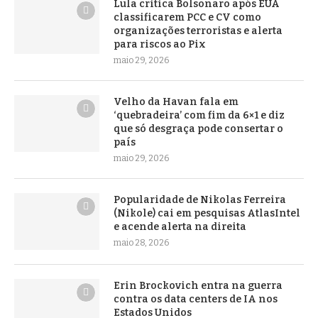
Lula critica Bolsonaro após EUA
classificarem PCC e CV como
organizações terroristas e alerta
para riscos ao Pix
maio 29, 2026
Velho da Havan fala em
‘quebradeira’ com fim da 6×1 e diz
que só desgraça pode consertar o
país
maio 29, 2026
Popularidade de Nikolas Ferreira
(Nikole) cai em pesquisas AtlasIntel
e acende alerta na direita
maio 28, 2026
Erin Brockovich entra na guerra
contra os data centers de IA nos
Estados Unidos