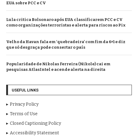
EUA sobre PCC e CV
Lula critica Bolsonaro após EUA classificarem PCC e CV
como organizações terroristas e alerta para riscos ao Pix
Velho da Havan fala em ‘quebradeira’ com fim da 6×1 e diz
que só desgraça pode consertar o país
Popularidade de Nikolas Ferreira (Nikole) cai em
pesquisas AtlasIntel e acende alerta na direita
USEFUL LINKS
Privacy Policy
Terms of Use
Closed Captioning Policy
Accessibility Statement