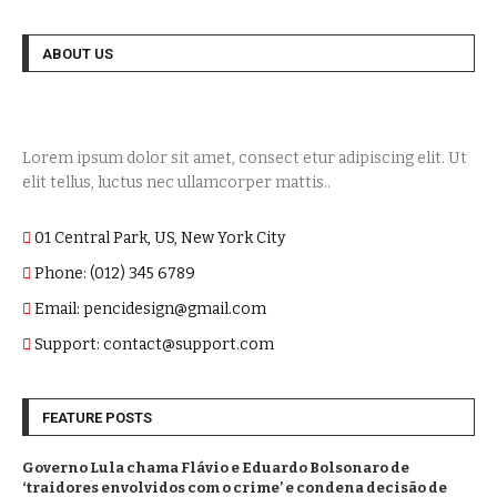
ABOUT US
Lorem ipsum dolor sit amet, consect etur adipiscing elit. Ut
elit tellus, luctus nec ullamcorper mattis..
01 Central Park, US, New York City
Phone: (012) 345 6789
Email: pencidesign@gmail.com
Support: contact@support.com
FEATURE POSTS
Governo Lula chama Flávio e Eduardo Bolsonaro de
‘traidores envolvidos com o crime’ e condena decisão de