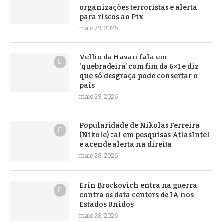
organizações terroristas e alerta
para riscos ao Pix
maio 29, 2026
Velho da Havan fala em
‘quebradeira’ com fim da 6×1 e diz
que só desgraça pode consertar o
país
maio 29, 2026
Popularidade de Nikolas Ferreira
(Nikole) cai em pesquisas AtlasIntel
e acende alerta na direita
maio 28, 2026
Erin Brockovich entra na guerra
contra os data centers de IA nos
Estados Unidos
maio 28, 2026