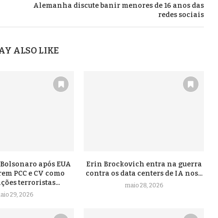
Alemanha discute banir menores de 16 anos das
redes sociais
AY ALSO LIKE
a Bolsonaro após EUA
Erin Brockovich entra na guerra
arem PCC e CV como
contra os data centers de IA nos...
ões terroristas...
maio 28, 2026
aio 29, 2026