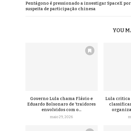
Pentágono é pressionado a investigar SpaceX por
suspeita de participação chinesa
YOU M
Governo Lula chama Flávio e
Lula critic
Eduardo Bolsonaro de ‘traidores
classific
envolvidos com o...
organizaç
maio 29, 2026
m