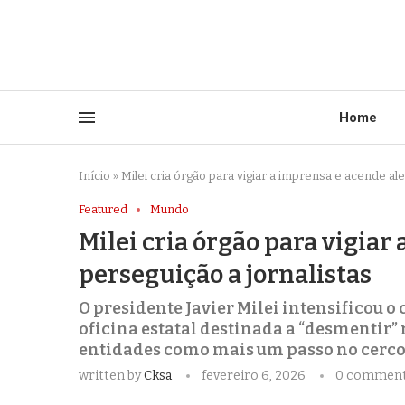
Home
Início
»
Milei cria órgão para vigiar a imprensa e acende al
Featured
Mundo
Milei cria órgão para vigiar
perseguição a jornalistas
O presidente Javier Milei intensificou 
oficina estatal destinada a “desmentir” 
entidades como mais um passo no cerco a
written by
Cksa
fevereiro 6, 2026
0 commen