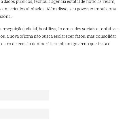
 dados públicos, fechou a agência estatal de notícias Télam,
s em veículos alinhados. Além disso, seu governo impulsiona
sional.
rseguição judicial, hostilização em redes sociais e tentativas
cos, a nova oficina não busca esclarecer fatos, mas consolidar
l claro de erosão democrática sob um governo que trata o