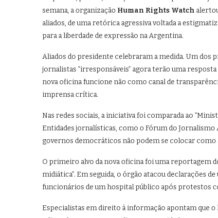
semana, a organização
Human Rights Watch
alertou
aliados, de uma retórica agressiva voltada a estigmat
para a liberdade de expressão na Argentina.
Aliados do presidente celebraram a medida. Um dos pr
jornalistas “irresponsáveis” agora terão uma resposta
nova oficina funcione não como canal de transparênc
imprensa crítica.
Nas redes sociais, a iniciativa foi comparada ao “Mini
Entidades jornalísticas, como o Fórum do Jornalismo
governos democráticos não podem se colocar como á
O primeiro alvo da nova oficina foi uma reportagem d
midiática”. Em seguida, o órgão atacou declarações d
funcionários de um hospital público após protestos 
Especialistas em direito à informação apontam que o 