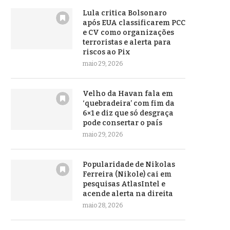
Lula critica Bolsonaro
após EUA classificarem PCC
e CV como organizações
terroristas e alerta para
riscos ao Pix
maio 29, 2026
Velho da Havan fala em
‘quebradeira’ com fim da
6×1 e diz que só desgraça
pode consertar o país
maio 29, 2026
Popularidade de Nikolas
Ferreira (Nikole) cai em
pesquisas AtlasIntel e
acende alerta na direita
maio 28, 2026