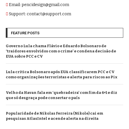
Email: pencidesign@gmail.com
Support: contact@support.com
FEATURE POSTS
Governo Lula chama Flávio e Eduardo Bolsonaro de
‘traidores envolvidos com o crime’ e condena decisão de
EUA sobre PCC e CV
Lula critica Bolsonaro após EUA classificarem PCC e CV
como organizações terroristas e alerta para riscos ao Pix
Velho da Havan fala em ‘quebradeira’ com fim da 6×1 e diz
que só desgraça pode consertar o país
Popularidade de Nikolas Ferreira (Nikole) cai em
pesquisas AtlasIntel e acende alerta na direita