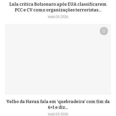
Lula critica Bolsonaro após EUA classificarem
PCC e CV como organizações terroristas...
maio 29, 2026
Velho da Havan fala em ‘quebradeira’ com fim da
6×1 e diz...
maio 29, 2026