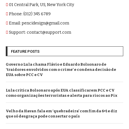
01 Central Park, US, New York City
Phone: (012) 345 6789
Email: pencidesign@gmail.com
Support: contact@support.com
FEATURE POSTS
Governo Lula chama Flávio e Eduardo Bolsonaro de
‘traidores envolvidos com o crime’ e condena decisão de
EUA sobre PCC e CV
Lula critica Bolsonaro após EUA classificarem PCC e CV
como organizações terroristas e alerta para riscos ao Pix
Velho da Havan fala em ‘quebradeira’ com fim da 6×1 e diz
que só desgraça pode consertar o país