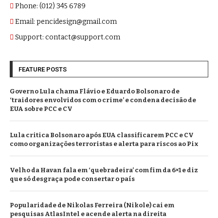
Phone: (012) 345 6789
Email: pencidesign@gmail.com
Support: contact@support.com
FEATURE POSTS
Governo Lula chama Flávio e Eduardo Bolsonaro de
‘traidores envolvidos com o crime’ e condena decisão de
EUA sobre PCC e CV
Lula critica Bolsonaro após EUA classificarem PCC e CV
como organizações terroristas e alerta para riscos ao Pix
Velho da Havan fala em ‘quebradeira’ com fim da 6×1 e diz
que só desgraça pode consertar o país
Popularidade de Nikolas Ferreira (Nikole) cai em
pesquisas AtlasIntel e acende alerta na direita