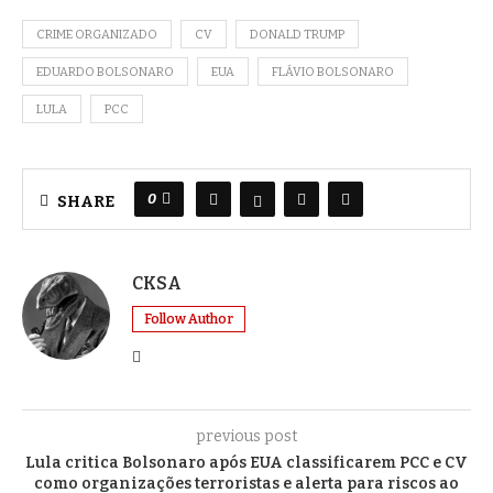
CRIME ORGANIZADO
CV
DONALD TRUMP
EDUARDO BOLSONARO
EUA
FLÁVIO BOLSONARO
LULA
PCC
0
SHARE
CKSA
Follow Author
previous post
Lula critica Bolsonaro após EUA classificarem PCC e CV
como organizações terroristas e alerta para riscos ao