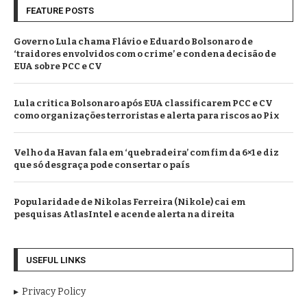
FEATURE POSTS
Governo Lula chama Flávio e Eduardo Bolsonaro de
‘traidores envolvidos com o crime’ e condena decisão de
EUA sobre PCC e CV
Lula critica Bolsonaro após EUA classificarem PCC e CV
como organizações terroristas e alerta para riscos ao Pix
Velho da Havan fala em ‘quebradeira’ com fim da 6×1 e diz
que só desgraça pode consertar o país
Popularidade de Nikolas Ferreira (Nikole) cai em
pesquisas AtlasIntel e acende alerta na direita
USEFUL LINKS
Privacy Policy