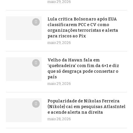
maio 29, 2026
Lula critica Bolsonaro após EUA
classificarem PCC e CV como
organizações terroristas e alerta
para riscos ao Pix
maio 29, 2026
Velho da Havan fala em
‘quebradeira’ com fim da 6×1 e diz
que só desgraça pode consertar o
país
maio 29, 2026
Popularidade de Nikolas Ferreira
(Nikole) cai em pesquisas AtlasIntel
e acende alerta na direita
maio 28, 2026