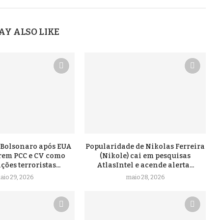
AY ALSO LIKE
a Bolsonaro após EUA
Popularidade de Nikolas Ferreira
arem PCC e CV como
(Nikole) cai em pesquisas
ões terroristas...
AtlasIntel e acende alerta...
aio 29, 2026
maio 28, 2026