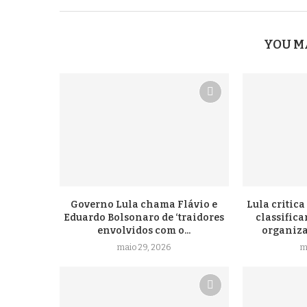
YOU M
Governo Lula chama Flávio e
Lula critic
Eduardo Bolsonaro de ‘traidores
classific
envolvidos com o...
organizaç
maio 29, 2026
m