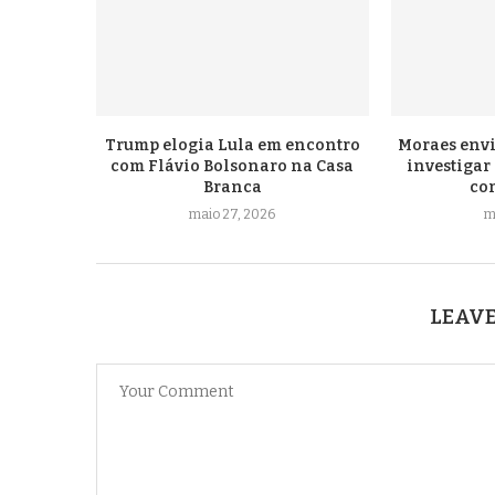
Trump elogia Lula em encontro
Moraes envi
com Flávio Bolsonaro na Casa
investigar
Branca
com
maio 27, 2026
m
LEAVE