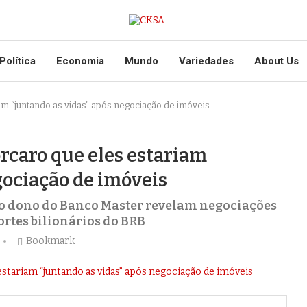
Política
Economia
Mundo
Variedades
About Us
am “juntando as vidas” após negociação de imóveis
orcaro que eles estariam
gociação de imóveis
 o dono do Banco Master revelam negociações
ortes bilionários do BRB
Bookmark