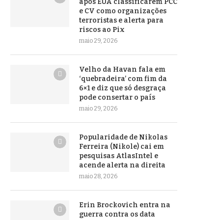
após EUA classificarem PCC
e CV como organizações
terroristas e alerta para
riscos ao Pix
maio 29, 2026
Velho da Havan fala em
‘quebradeira’ com fim da
6×1 e diz que só desgraça
pode consertar o país
maio 29, 2026
Popularidade de Nikolas
Ferreira (Nikole) cai em
pesquisas AtlasIntel e
acende alerta na direita
maio 28, 2026
Erin Brockovich entra na
guerra contra os data