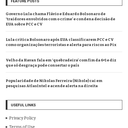
FEATURE POSTS
Governo Lula chama Flávio e Eduardo Bolsonaro de
‘traidores envolvidos com o crime’ e condena decisão de
EUA sobre PCC e CV
Lula critica Bolsonaro após EUA classificarem PCC e CV
como organizações terroristas e alerta para riscos ao Pix
Velho da Havan fala em ‘quebradeira’ com fim da 6×1 e diz
que só desgraça pode consertar o país
Popularidade de Nikolas Ferreira (Nikole) cai em
pesquisas AtlasIntel e acende alerta na direita
USEFUL LINKS
Privacy Policy
Terms of Use