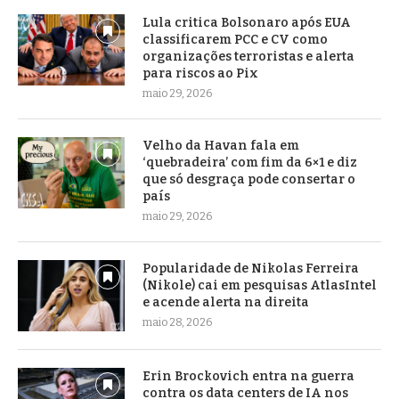
Lula critica Bolsonaro após EUA
classificarem PCC e CV como
organizações terroristas e alerta
para riscos ao Pix
maio 29, 2026
Velho da Havan fala em
‘quebradeira’ com fim da 6×1 e diz
que só desgraça pode consertar o
país
maio 29, 2026
Popularidade de Nikolas Ferreira
(Nikole) cai em pesquisas AtlasIntel
e acende alerta na direita
maio 28, 2026
Erin Brockovich entra na guerra
contra os data centers de IA nos