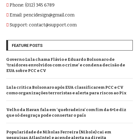
Phone: (012) 345 6789
Email: pencidesign@gmail.com
Support: contact@support.com
FEATURE POSTS
Governo Lula chama Flávio e Eduardo Bolsonaro de
‘traidores envolvidos com o crime’ e condena decisão de
EUA sobre PCC e CV
Lula critica Bolsonaro após EUA classificarem PCC e CV
como organizações terroristas e alerta para riscos ao Pix
Velho da Havan fala em ‘quebradeira’ com fim da 6×1 e diz
que só desgraça pode consertar o país
Popularidade de Nikolas Ferreira (Nikole) cai em
pesquisas AtlasIntel e acende alerta na direita