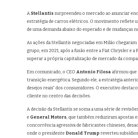
A
Stellantis
surpreendeu o mercado ao anunciar en
estratégia de carros elétricos. O movimento reflete 
de uma demanda abaixo do esperado e de mudanças no
As ações da Stellantis negociadas em Milão chegaram
grupo, em 2021, após a fusão entre a Fiat Chrysler e a 
superar a própria capitalização de mercado da compa
Em comunicado, o CEO
Antonio Filosa
afirmou que 
transição energética. Segundo ele, a estratégia anteri
desejos reais” dos consumidores. O executivo destac
cliente no centro das decisões.
A decisão da Stellantis se soma a uma série de revis
e
General Motors
, que também reduziram apostas em
concorrência agressiva de fabricantes chineses, desa
onde o presidente
Donald Trump
reverteu subsídios