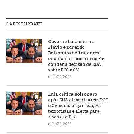
LATEST UPDATE
Governo Lula chama
Flávio e Eduardo
Bolsonaro de ‘traidores
envolvidos com o crime’ e
condena decisão de EUA
sobre PCC e CV
maio 29, 2026
Lula critica Bolsonaro
após EUA classificarem PCC
e CV como organizações
terroristas e alerta para
riscos ao Pix
maio 29, 2026