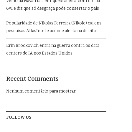
Velho da Havan fala em ‘quebradeira’ com fim da
6×1 e diz que só desgraça pode consertar o país
Popularidade de Nikolas Ferreira (Nikole) cai em
pesquisas AtlasIntel e acende alerta na direita
Erin Brockovich entra na guerra contra os data
centers de IA nos Estados Unidos
Recent Comments
Nenhum comentário para mostrar.
FOLLOW US