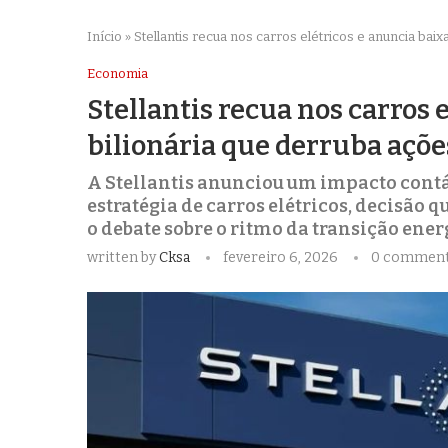
Início
»
Stellantis recua nos carros elétricos e anuncia baix
Economia
Stellantis recua nos carros 
bilionária que derruba açõe
A Stellantis anunciou um impacto contáb
estratégia de carros elétricos, decisão 
o debate sobre o ritmo da transição ener
written by
Cksa
fevereiro 6, 2026
0 commen