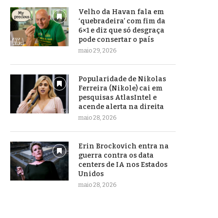
Velho da Havan fala em
‘quebradeira’ com fim da
6×1 e diz que só desgraça
pode consertar o país
maio 29, 2026
Popularidade de Nikolas
Ferreira (Nikole) cai em
pesquisas AtlasIntel e
acende alerta na direita
maio 28, 2026
Erin Brockovich entra na
guerra contra os data
centers de IA nos Estados
Unidos
maio 28, 2026