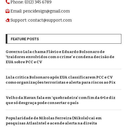
Phone: (012) 345 6789
Email: pencidesign@gmail.com
Support: contact@support.com
FEATURE POSTS
Governo Lula chama Flávio e Eduardo Bolsonaro de
‘traidores envolvidos com o crime’ e condena decisão de
EUA sobre PCC e CV
Lula critica Bolsonaro após EUA classificarem PCC e CV
como organizações terroristas e alerta para riscos ao Pix
Velho da Havan fala em ‘quebradeira’ com fim da 6×1 e diz
que só desgraça pode consertar o país
Popularidade de Nikolas Ferreira (Nikole) cai em
pesquisas AtlasIntel e acende alerta na direita