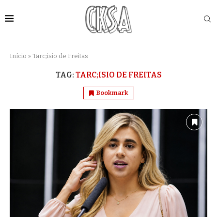
Início
»
Tarc;isio de Freitas
TAG:
TARC;ISIO DE FREITAS
Bookmark