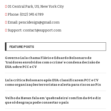
01 Central Park, US, New York City
Phone: (012) 345 6789
Email: pencidesign@gmail.com
Support: contact@support.com
FEATURE POSTS
Governo Lula chama Flávio e Eduardo Bolsonaro de
‘traidores envolvidos com o crime’ e condena decisão de
EUA sobre PCC e CV
Lula critica Bolsonaro após EUA classificarem PCC e CV
como organizações terroristas e alerta para riscos ao Pix
Velho da Havan fala em ‘quebradeira’ com fim da 6×1 e diz
que só desgraça pode consertar o país