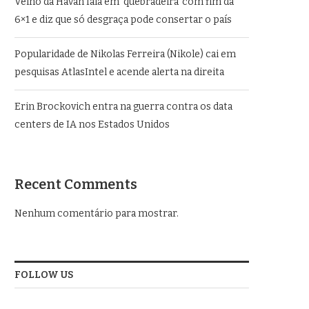
Velho da Havan fala em ‘quebradeira’ com fim da
6×1 e diz que só desgraça pode consertar o país
Popularidade de Nikolas Ferreira (Nikole) cai em
pesquisas AtlasIntel e acende alerta na direita
Erin Brockovich entra na guerra contra os data
centers de IA nos Estados Unidos
Recent Comments
Nenhum comentário para mostrar.
FOLLOW US