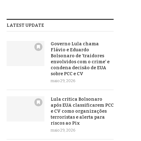
LATEST UPDATE
Governo Lula chama
Flávio e Eduardo
Bolsonaro de ‘traidores
envolvidos com o crime’ e
condena decisão de EUA
sobre PCC e CV
maio 29, 2026
Lula critica Bolsonaro
após EUA classificarem PCC
e CV como organizações
terroristas e alerta para
riscos ao Pix
maio 29, 2026