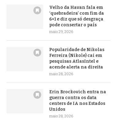
Velho da Havan fala em
‘quebradeira’ com fim da
6×1 e diz que só desgraça
pode consertar o país
maio 29, 2026
Popularidade de Nikolas
Ferreira (Nikole) cai em
pesquisas AtlasIntel e
acende alerta na direita
maio 28, 2026
Erin Brockovich entra na
guerra contra os data
centers de IA nos Estados
Unidos
maio 28, 2026