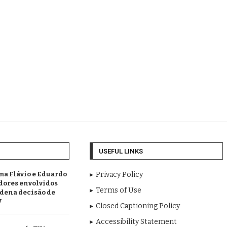
USEFUL LINKS
a Flávio e Eduardo
Privacy Policy
idores envolvidos
Terms of Use
ndena decisão de
V
Closed Captioning Policy
Accessibility Statement