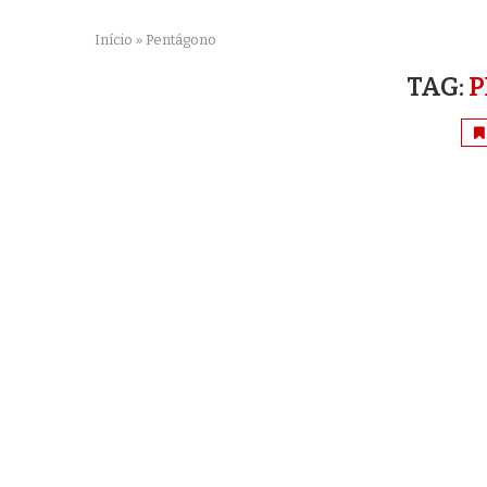
Início
»
Pentágono
TAG:
P