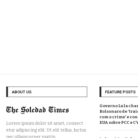
ABOUT US
FEATURE POSTS
Governo Lula cham
Bolsonaro de ‘tra
com o crime’ e co
EUA sobre PCC e C
Lorem ipsum dolor sit amet, consect
etur adipiscing elit. Ut elit tellus, luctus
nec ullamcorper mattis..