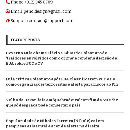
Phone: (012) 345 6789
Email: pencidesign@gmail.com
Support: contact@support.com
FEATURE POSTS
Governo Lula chama Flávio e Eduardo Bolsonaro de
‘traidores envolvidos com o crime’ e condena decisão de
EUA sobre PCC e CV
Lula critica Bolsonaro após EUA classificarem PCC e CV
como organizações terroristas e alerta para riscos ao Pix
Velho da Havan fala em ‘quebradeira’ com fim da 6×1 e diz
que só desgraça pode consertar o país
Popularidade de Nikolas Ferreira (Nikole) cai em
pesquisas AtlasIntel e acende alerta na direita