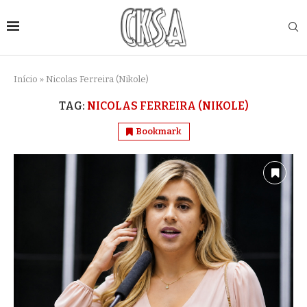
Início
»
Nicolas Ferreira (Nikole)
TAG:
NICOLAS FERREIRA (NIKOLE)
Bookmark