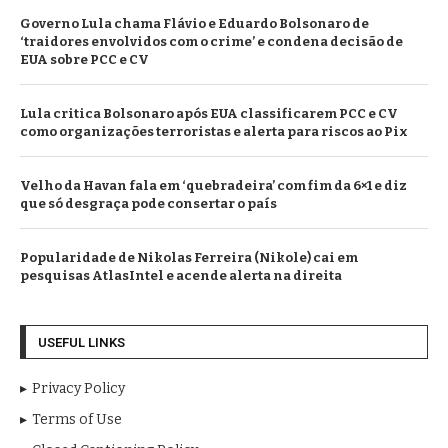
Governo Lula chama Flávio e Eduardo Bolsonaro de
‘traidores envolvidos com o crime’ e condena decisão de
EUA sobre PCC e CV
Lula critica Bolsonaro após EUA classificarem PCC e CV
como organizações terroristas e alerta para riscos ao Pix
Velho da Havan fala em ‘quebradeira’ com fim da 6×1 e diz
que só desgraça pode consertar o país
Popularidade de Nikolas Ferreira (Nikole) cai em
pesquisas AtlasIntel e acende alerta na direita
USEFUL LINKS
Privacy Policy
Terms of Use