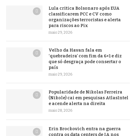
Lula critica Bolsonaro após EUA
classificarem PCC e CV como
organizações terroristas e alerta
para riscos ao Pix
maio 29, 2026
Velho da Havan fala em
‘quebradeira’ com fim da 6×1 e diz
que só desgraça pode consertar o
país
maio 29, 2026
Popularidade de Nikolas Ferreira
(Nikole) cai em pesquisas AtlasIntel
e acende alerta na direita
maio 28, 2026
Erin Brockovich entra na guerra
contra os data centers de IA nos