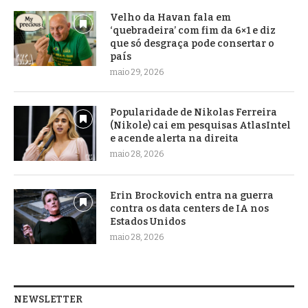
Velho da Havan fala em
‘quebradeira’ com fim da 6×1 e diz
que só desgraça pode consertar o
país
maio 29, 2026
Popularidade de Nikolas Ferreira
(Nikole) cai em pesquisas AtlasIntel
e acende alerta na direita
maio 28, 2026
Erin Brockovich entra na guerra
contra os data centers de IA nos
Estados Unidos
maio 28, 2026
NEWSLETTER