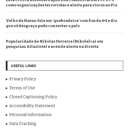
como organizações terroristas e alerta para riscos ao Pix
Velho da Havan fala em ‘quebradeira’ com fim da 6×1 e diz
que só desgraça pode consertar o país
Popularidade de Nikolas Ferreira (Nikole) cai em
pesquisas AtlasIntel e acende alerta na direita
USEFUL LINKS
Privacy Policy
Terms of Use
Closed Captioning Policy
Accessibility Statement
Personal Information
Data Tracking