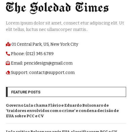
Lorem ipsum dolor sit amet, consect etur adipiscing elit. Ut
elit tellus, luctus nec ullamcorper mattis..
01 Central Park, US, New York City
Phone: (012) 345 6789
Email: pencidesign@gmail.com
Support: contact@support.com
FEATURE POSTS
Governo Lula chama Flávio e Eduardo Bolsonaro de
‘traidores envolvidos com o crime’ e condena decisão de
EUA sobre PCC e CV
Lula critica Bolsonaro após EUA classificarem PCC e CV