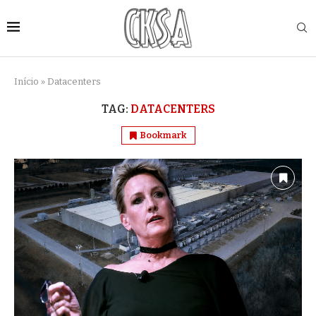
Início
»
Datacenters
TAG:
DATACENTERS
Bookmark